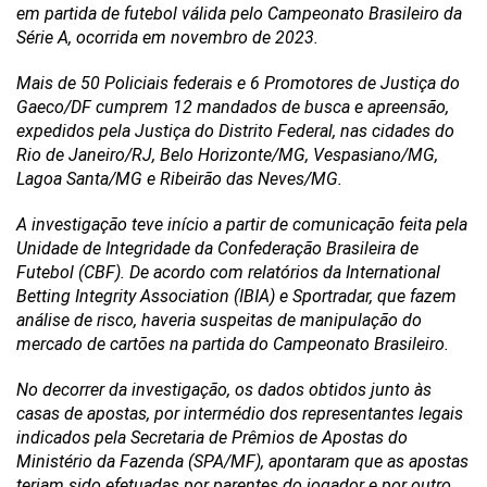
em partida de futebol válida pelo Campeonato Brasileiro da
Série A, ocorrida em novembro de 2023.
Mais de 50 Policiais federais e 6 Promotores de Justiça do
Gaeco/DF cumprem 12 mandados de busca e apreensão,
expedidos pela Justiça do Distrito Federal, nas cidades do
Rio de Janeiro/RJ, Belo Horizonte/MG, Vespasiano/MG,
Lagoa Santa/MG e Ribeirão das Neves/MG.
A investigação teve início a partir de comunicação feita pela
Unidade de Integridade da Confederação Brasileira de
Futebol (CBF). De acordo com relatórios da International
Betting Integrity Association (IBIA) e Sportradar, que fazem
análise de risco, haveria suspeitas de manipulação do
mercado de cartões na partida do Campeonato Brasileiro.
No decorrer da investigação, os dados obtidos junto às
casas de apostas, por intermédio dos representantes legais
indicados pela Secretaria de Prêmios de Apostas do
Ministério da Fazenda (SPA/MF), apontaram que as apostas
teriam sido efetuadas por parentes do jogador e por outro