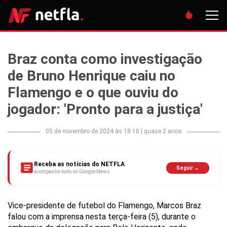
Braz conta como investigação
de Bruno Henrique caiu no
Flamengo e o que ouviu do
jogador: 'Pronto para a justiça'
05 de novembro de 2024 às 18:10
|
quase 2 anos
Receba as notícias do NETFLA
Seguir →
acompanhe tudo no Google News
Vice-presidente de futebol do Flamengo, Marcos Braz
falou com a imprensa nesta terça-feira (5), durante o