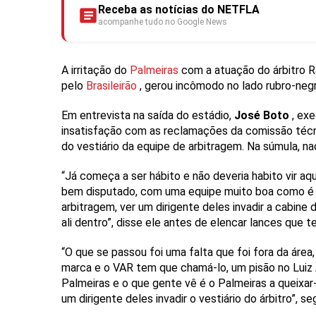
Receba as notícias do NETFLA
acompanhe tudo no Google News
A irritação do
Palmeiras
com a atuação do árbitro 
pelo
Brasileirão
, gerou incômodo no lado rubro-negr
Em entrevista na saída do estádio,
José Boto
, ex
insatisfação com as reclamações da comissão técn
do vestiário da equipe de arbitragem. Na súmula, nad
“Já começa a ser hábito e não deveria habito vir aqu
bem disputado, com uma equipe muito boa como é o 
arbitragem, ver um dirigente deles invadir a cabin
ali dentro”, disse ele antes de elencar lances que 
“O que se passou foi uma falta que foi fora da área,
marca e o VAR tem que chamá-lo, um pisão no Luiz 
Palmeiras e o que gente vê é o Palmeiras a queixar-s
um dirigente deles invadir o vestiário do árbitro”, seg