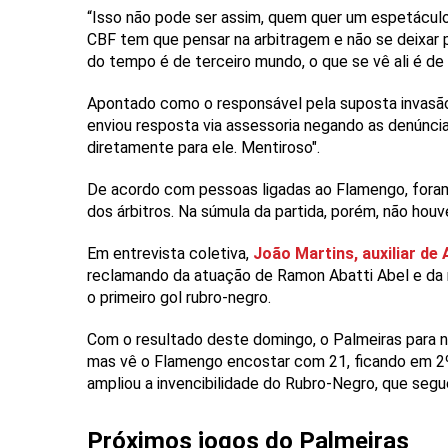
“Isso não pode ser assim, quem quer um espetácul
CBF tem que pensar na arbitragem e não se deixar p
do tempo é de terceiro mundo, o que se vê ali é de
Apontado como o responsável pela suposta invasão,
enviou resposta via assessoria negando as denúncias:
diretamente para ele. Mentiroso".
De acordo com pessoas ligadas ao Flamengo, foram 
dos árbitros. Na súmula da partida, porém, não ho
Em entrevista coletiva,
João Martins, auxiliar de
reclamando da atuação de Ramon Abatti Abel e da 
o primeiro gol rubro-negro.
Com o resultado deste domingo, o Palmeiras para no
mas vê o Flamengo encostar com 21, ficando em 2º 
ampliou a invencibilidade do Rubro-Negro, que segu
Próximos jogos do Palmeiras