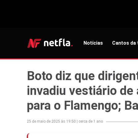
Notícias
Cantos da 
Boto diz que dirige
invadiu vestiário de
para o Flamengo; B
25 de maio de 2025 às 19:50
|
cerca de 1 ano