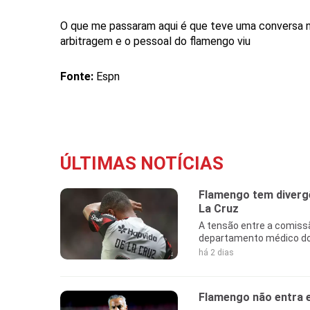
O que me passaram aqui é que teve uma conversa no
arbitragem e o pessoal do flamengo viu
Fonte:
Espn
ÚLTIMAS NOTÍCIAS
Flamengo tem diverg
La Cruz
A tensão entre a comiss
departamento médico do c
há 2 dias
Flamengo não entra e