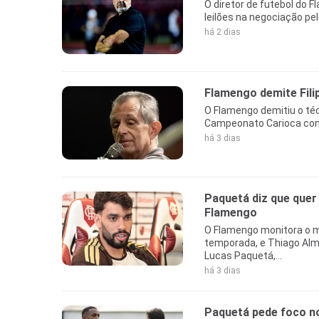
O diretor de futebol do F
leilões na negociação pel
há 2 dias
Flamengo demite Fili
O Flamengo demitiu o téc
Campeonato Carioca cont
há 3 dias
Paquetá diz que quer
Flamengo
O Flamengo monitora o m
temporada, e Thiago Al
Lucas Paquetá,...
há 3 dias
Paquetá pede foco no