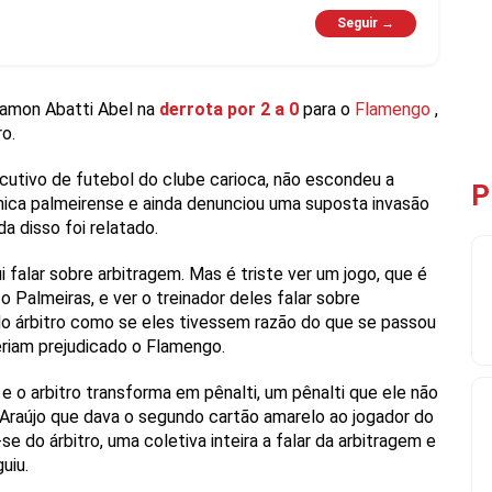
Seguir →
Ramon Abatti Abel na
derrota por 2 a 0
para o
Flamengo
,
o.
ecutivo de futebol do clube carioca, não escondeu a
P
ica palmeirense e ainda denunciou uma suposta invasão
a disso foi relatado.
i falar sobre arbitragem. Mas é triste ver um jogo, que é
Palmeiras, e ver o treinador deles falar sobre
e do árbitro como se eles tivessem razão do que se passou
teriam prejudicado o Flamengo.
 e o arbitro transforma em pênalti, um pênalti que ele não
Araújo que dava o segundo cartão amarelo ao jogador do
e do árbitro, uma coletiva inteira a falar da arbitragem e
uiu.