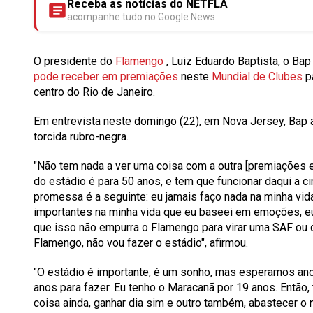
Receba as notícias do NETFLA
acompanhe tudo no Google News
O presidente do
Flamengo
, Luiz Eduardo Baptista, o
Ba
pode receber em premiações
neste
Mundial de Clubes
p
centro do Rio de Janeiro.
Em entrevista neste domingo (22), em Nova Jersey, Bap a
torcida rubro-negra.
"Não tem nada a ver uma coisa com a outra [premiações e
do estádio é para 50 anos, e tem que funcionar daqui a ci
promessa é a seguinte: eu jamais faço nada na minha v
importantes na minha vida que eu baseei em emoções, eu f
que isso não empurra o Flamengo para virar uma SAF ou 
Flamengo, não vou fazer o estádio", afirmou.
"O estádio é importante, é um sonho, mas esperamos an
anos para fazer.
Eu tenho o Maracanã por 19 anos. Então,
coisa ainda, ganhar dia sim e outro também, abastecer o 