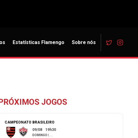
os
Estatísticas Flamengo
Sobre nós
PRÓXIMOS JOGOS
CAMPEONATO BRASILEIRO
09/08
19h30
DOMINGO
|
...