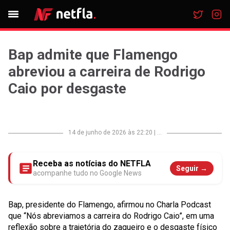
Bap admite que Flamengo
abreviou a carreira de Rodrigo
Caio por desgaste
14 de junho de 2026 às 22:20
|
...
Receba as notícias do NETFLA
Seguir →
acompanhe tudo no Google News
Bap, presidente do Flamengo, afirmou no Charla Podcast
que “Nós abreviamos a carreira do Rodrigo Caio”, em uma
reflexão sobre a trajetória do zagueiro e o desgaste físico