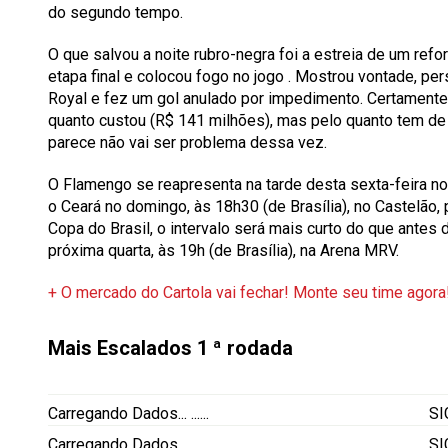
do segundo tempo.
O que salvou a noite rubro-negra foi a estreia de um ref
etapa final e colocou fogo no jogo
. Mostrou vontade, per
Royal e fez um gol anulado por impedimento. Certamente s
quanto custou (R$ 141 milhões), mas pelo quanto tem de 
parece não vai ser problema dessa vez.
O Flamengo se reapresenta na tarde desta sexta-feira no 
o Ceará no domingo, às 18h30 (de Brasília), no Castelão, 
Copa do Brasil, o intervalo será mais curto do que antes 
próxima quarta, às 19h (de Brasília), na Arena MRV.
+ O mercado do Cartola vai fechar! Monte seu time agora
Mais Escalados
1 ª rodada
Carregando Dados...
......
S
Carregando Dados...
......
S