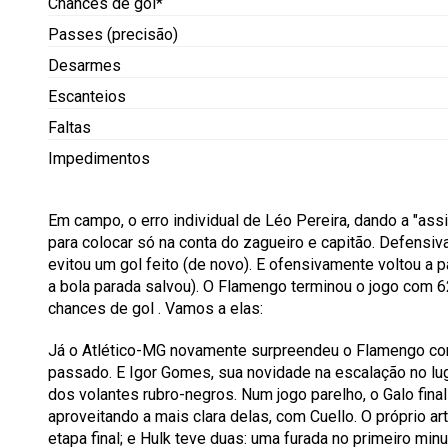
Chances de gol*
Passes (precisão)
Desarmes
Escanteios
Faltas
Impedimentos
Em campo, o erro individual de Léo Pereira, dando a "assi
para colocar só na conta do zagueiro e capitão. Defensi
evitou um gol feito (de novo). E ofensivamente voltou a 
a bola parada salvou).
O Flamengo terminou o jogo com 62
chances de gol
. Vamos a elas:
Já o Atlético-MG novamente surpreendeu o Flamengo co
passado. E Igor Gomes, sua novidade na escalação no lu
dos volantes rubro-negros. Num jogo parelho, o Galo fin
aproveitando a mais clara delas, com Cuello. O próprio arti
etapa final; e Hulk teve duas: uma furada no primeiro m