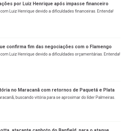
ções por Luiz Henrique após impasse financeiro
om Luiz Henrique devido a dificuldades financeiras. Entenda!
que confirma fim das negociações com o Flamengo
om Luiz Henrique devido a dificuldades orçamentárias. Entenda!
tória no Maracanã com retornos de Paquetá e Plata
racanã, buscando vitória para se aproximar do líder Palmeiras.
tta, atacante canhoto do Banfield, para o ataque