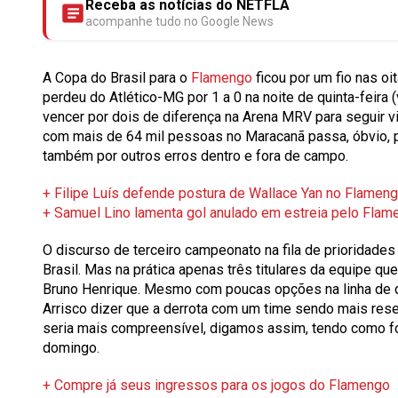
Receba as notícias do NETFLA
acompanhe tudo no Google News
A Copa do Brasil para o
Flamengo
ficou por um fio nas oi
perdeu do Atlético-MG por 1 a 0 na noite de quinta-feira
vencer por dois de diferença na Arena MRV para seguir v
com mais de 64 mil pessoas no Maracanã passa, óbvio, pe
também por outros erros dentro e fora de campo.
+ Filipe Luís defende postura de Wallace Yan no Flamengo
+ Samuel Lino lamenta gol anulado em estreia pelo Flame
O discurso de terceiro campeonato na fila de prioridades
Brasil. Mas na prática apenas três titulares da equipe q
Bruno Henrique. Mesmo com poucas opções na linha de de
Arrisco dizer que a derrota com um time sendo mais rese
seria mais compreensível, digamos assim, tendo como foc
domingo.
+ Compre já seus ingressos para os jogos do Flamengo