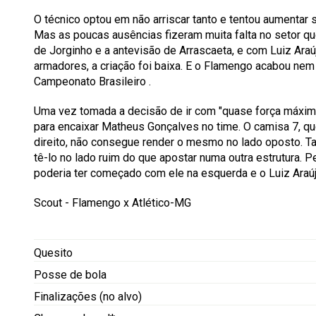
O técnico optou em não arriscar tanto e tentou aumentar 
Mas as poucas ausências fizeram muita falta no setor qu
de Jorginho e a antevisão de Arrascaeta, e com Luiz Ar
armadores, a criação foi baixa.
E o Flamengo acabou nem 
Campeonato Brasileiro
.
Uma vez tomada a decisão de ir com "quase força máxima"
para encaixar Matheus Gonçalves no time. O camisa 7, 
direito, não consegue render o mesmo no lado oposto. Ta
tê-lo no lado ruim do que apostar numa outra estrutura.
Pe
poderia ter começado com ele na esquerda e o Luiz Araúj
Scout - Flamengo x Atlético-MG
Quesito
Posse de bola
Finalizações (no alvo)