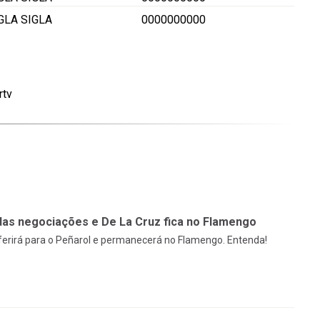
IGLA
SIGLA
0000000000
rtv
das negociações e De La Cruz fica no Flamengo
sferirá para o Peñarol e permanecerá no Flamengo. Entenda!