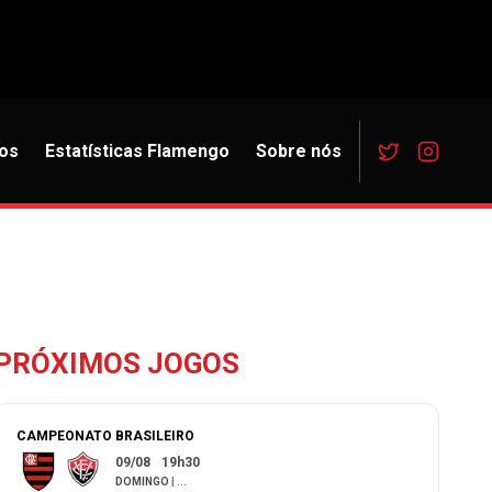
os
Estatísticas Flamengo
Sobre nós
PRÓXIMOS JOGOS
CAMPEONATO BRASILEIRO
09/08
19h30
DOMINGO
|
...