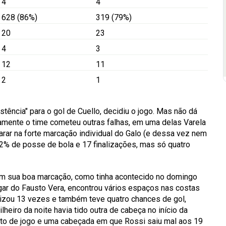
4
4
628 (86%)
319 (79%)
20
23
4
3
12
11
2
1
stência" para o gol de Cuello, decidiu o jogo. Mas não dá
vamente o time cometeu outras falhas, em uma delas Varela
parar na forte marcação individual do Galo (e dessa vez nem
% de posse de bola e 17 finalizações, mas só quatro
m sua boa marcação, como tinha acontecido no domingo
gar do Fausto Vera, encontrou vários espaços nas costas
alizou 13 vezes e também teve quatro chances de gol,
lheiro da noite havia tido outra de cabeça no início da
inuto de jogo e uma cabeçada em que Rossi saiu mal aos 19