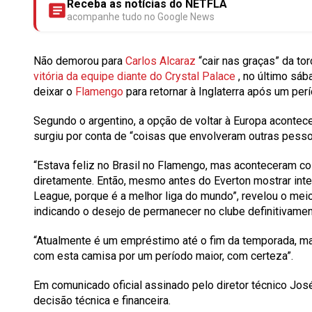
Receba as notícias do NETFLA
acompanhe tudo no Google News
Não demorou para
Carlos Alcaraz
“cair nas graças” da to
vitória da equipe diante do Crystal Palace
, no último sáb
deixar o
Flamengo
para retornar à Inglaterra após um per
Segundo o argentino, a opção de voltar à Europa acontec
surgiu por conta de “coisas que envolveram outras pesso
“Estava feliz no Brasil no Flamengo, mas aconteceram c
diretamente. Então, mesmo antes do Everton mostrar inte
League, porque é a melhor liga do mundo”, revelou o mei
indicando o desejo de permanecer no clube definitivamen
“Atualmente é um empréstimo até o fim da temporada, mas
com esta camisa por um período maior, com certeza”.
Em comunicado oficial assinado pelo diretor técnico José
decisão técnica e financeira.