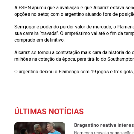
A
ESPN
apurou que a avaliação é que Alcaraz estava se
opções no setor, com o argentino atuando fora de posiçã
Sem jogar e podendo perder valor de mercado, o Flameng
sua carreira “travada”. O empréstimo vai até o fim da tem
comprado em definitivo.
Alcaraz se tornou a contratação mais cara da história do
milhões
na cotação da época, para tirá-lo do Southampto
O argentino deixou o Flamengo com
19
jogos e
três
gols
ÚLTIMAS NOTÍCIAS
Bragantino reativa intere
Flamengo reavalia negociação p