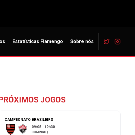
os
Estatísticas Flamengo
Sobre nós
PRÓXIMOS JOGOS
CAMPEONATO BRASILEIRO
09/08
19h30
DOMINGO
|
...