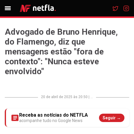
Advogado de Bruno Henrique,
do Flamengo, diz que
mensagens estão "fora de
contexto": "Nunca esteve
envolvido"
20 de abril de 2025 às 20:50
|
...
Receba as notícias do NETFLA
Seguir →
acompanhe tudo no Google News